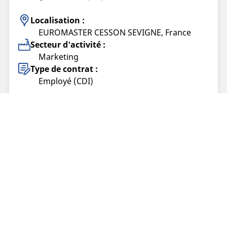
Localisation :
EUROMASTER CESSON SEVIGNE, France
Secteur d'activité :
Marketing
Type de contrat :
Employé (CDI)
Tech Lead Incident Response (CERT/CSIRT)
(F/H)
Offre publiée le 05/08/2026
Localisation :
Clermont-Ferrand, France
Secteur d'activité :
IS&Digital
Type de contrat :