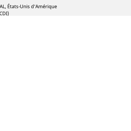
, AL, États-Unis d'Amérique
(CDI)
with One of the World’s Most Respected Employers!
UES
r les dispositions du système de management environnemen
equises par son rattachement à son OR et le MMW.
écurité en vigueur.