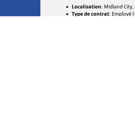
Localisation
: Midland City
Type de contrat
: Employé 
Description
Entry-Level Production
Build a Career That Matters 
- - - - - - - - - - - -
REALISATIONS CLES ATTEND
• Mettre en œuvre et respecte
• Prendre part aux activités r
• Respecter les consignes de s
• Assurer la qualité produite.